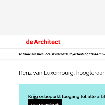
Actueel
Dossiers
Focus
Podcasts
Projecten
Magazine
Archi
Renz van Luxemburg, hoogleraar 
Krijg onbeperkt toegang tot alle arti
Lees 1 maand gratis