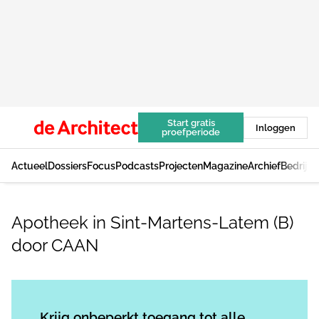
Start gratis
Inloggen
proefperiode
Actueel
Dossiers
Focus
Podcasts
Projecten
Magazine
Archief
Bedrijv
Apotheek in Sint-Martens-Latem (B)
door CAAN
Log in
om dit artikel te lezen.
Krijg onbeperkt toegang tot alle