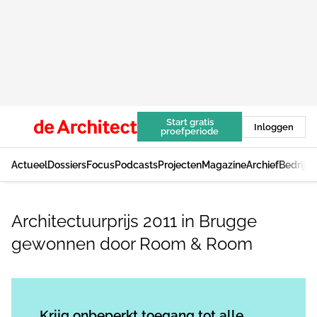
Start gratis
Inloggen
proefperiode
Actueel
Dossiers
Focus
Podcasts
Projecten
Magazine
Archief
Bedrijv
Architectuurprijs 2011 in Brugge
gewonnen door Room & Room
Log in
om dit artikel te lezen.
Krijg onbeperkt toegang tot alle