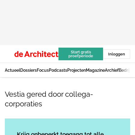
Start gratis
Inloggen
proefperiode
Actueel
Dossiers
Focus
Podcasts
Projecten
Magazine
Archief
Bedrijv
Vestia gered door collega-
corporaties
Log in
om dit artikel te lezen.
Krijg onbeperkt toegang tot alle