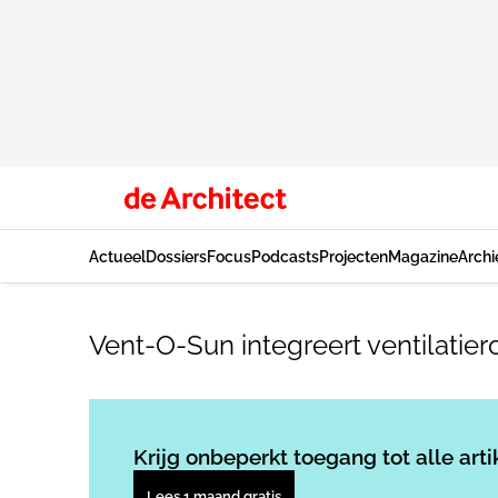
Actueel
Dossiers
Focus
Podcasts
Projecten
Magazine
Archi
Vent-O-Sun integreert ventilatie
Krijg onbeperkt toegang tot alle arti
Lees 1 maand gratis