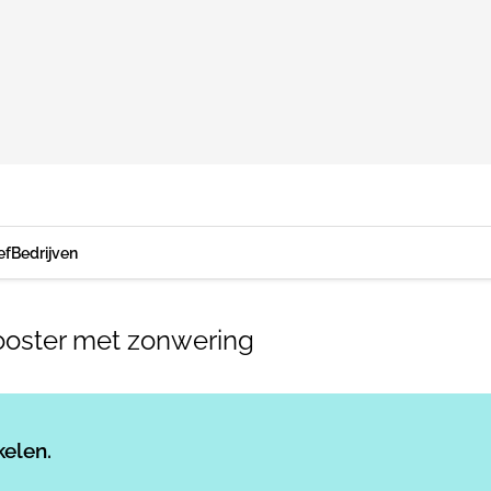
ef
Bedrijven
rooster met zonwering
Log in
om dit artikel te lezen.
kelen.