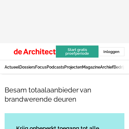
Start gratis
Inloggen
proefperiode
Actueel
Dossiers
Focus
Podcasts
Projecten
Magazine
Archief
Bedrijv
Besam totaalaanbieder van
brandwerende deuren
Log in
om dit artikel te lezen.
Krijg onbeperkt toegang tot alle