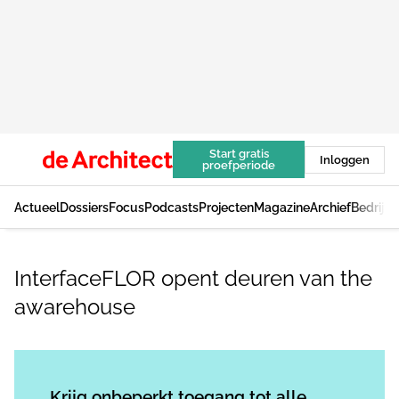
Start gratis
Inloggen
proefperiode
Actueel
Dossiers
Focus
Podcasts
Projecten
Magazine
Archief
Bedrijv
InterfaceFLOR opent deuren van the
awarehouse
Log in
om dit artikel te lezen.
Krijg onbeperkt toegang tot alle