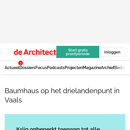
Start gratis
Inloggen
proefperiode
3
Actueel
Dossiers
Focus
Podcasts
Projecten
Magazine
Archief
Bedrijv
Baumhaus op het drielandenpunt in
Vaals
Log in
om dit artikel te lezen.
Krijg onbeperkt toegang tot alle