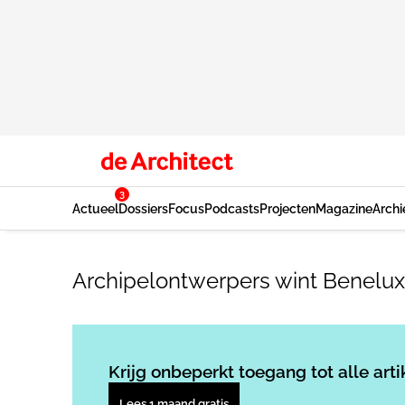
3
Actueel
Dossiers
Focus
Podcasts
Projecten
Magazine
Archi
Archipelontwerpers wint Benelux
Krijg onbeperkt toegang tot alle arti
Lees 1 maand gratis