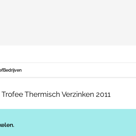
ef
Bedrijven
 Trofee Thermisch Verzinken 2011
Log in
om dit artikel te lezen.
kelen.