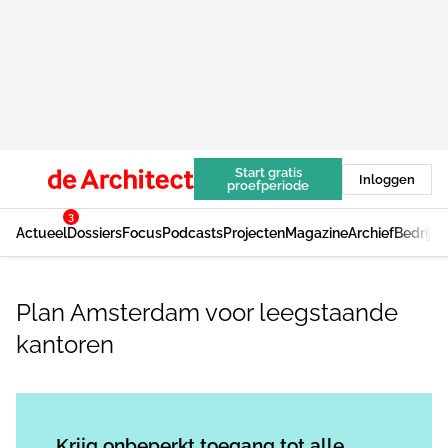
Start gratis
Inloggen
proefperiode
3
Actueel
Dossiers
Focus
Podcasts
Projecten
Magazine
Archief
Bedrijv
Plan Amsterdam voor leegstaande
kantoren
Log in
om dit artikel te lezen.
Krijg onbeperkt toegang tot alle