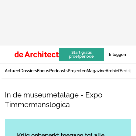
Start gratis
Inloggen
proefperiode
Actueel
Dossiers
Focus
Podcasts
Projecten
Magazine
Archief
Bedrijv
In de museumetalage - Expo
Timmermanslogica
Log in
om dit artikel te lezen.
Krijg onbeperkt toegang tot alle