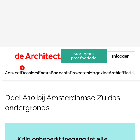
Start gratis
Inloggen
proefperiode
3
Actueel
Dossiers
Focus
Podcasts
Projecten
Magazine
Archief
Bedrijv
Deel A10 bij Amsterdamse Zuidas
ondergronds
Log in
om dit artikel te lezen.
Krijg onbeperkt toegang tot alle