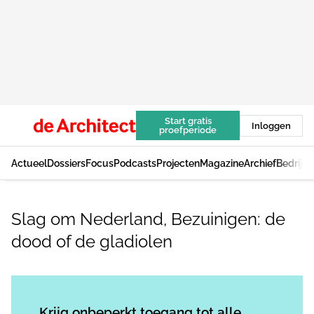
Start gratis
Inloggen
proefperiode
Actueel
Dossiers
Focus
Podcasts
Projecten
Magazine
Archief
Bedrijv
Slag om Nederland, Bezuinigen: de
dood of de gladiolen
Log in
om dit artikel te lezen.
Krijg onbeperkt toegang tot alle