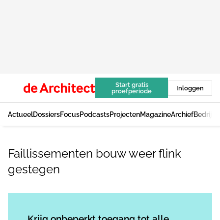
Start gratis
Inloggen
proefperiode
Actueel
Dossiers
Focus
Podcasts
Projecten
Magazine
Archief
Bedrijv
Faillissementen bouw weer flink
gestegen
Log in
om dit artikel te lezen.
Krijg onbeperkt toegang tot alle