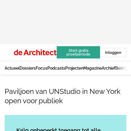
Start gratis
Inloggen
proefperiode
Actueel
Dossiers
Focus
Podcasts
Projecten
Magazine
Archief
Bedrijv
Paviljoen van UNStudio in New York
open voor publiek
Log in
om dit artikel te lezen.
Krijg onbeperkt toegang tot alle