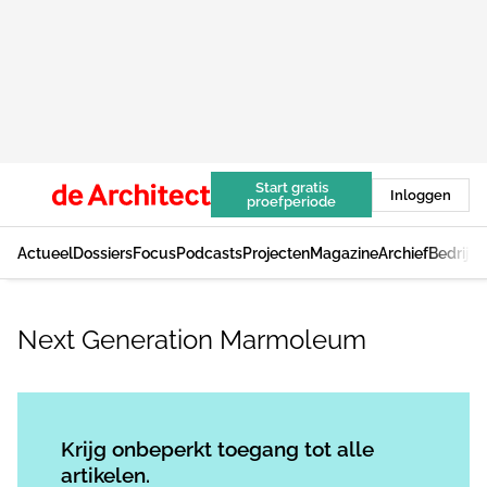
Start gratis
Inloggen
proefperiode
Actueel
Dossiers
Focus
Podcasts
Projecten
Magazine
Archief
Bedrijv
Next Generation Marmoleum
Log in
om dit artikel te lezen.
Krijg onbeperkt toegang tot alle
artikelen.