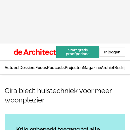
Start gratis
Inloggen
proefperiode
Actueel
Dossiers
Focus
Podcasts
Projecten
Magazine
Archief
Bedrijv
Gira biedt huistechniek voor meer
woonplezier
Log in
om dit artikel te lezen.
Krijg onbeperkt toegang tot alle