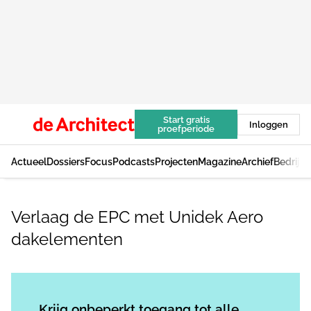
Start gratis
Inloggen
proefperiode
Actueel
Dossiers
Focus
Podcasts
Projecten
Magazine
Archief
Bedrijv
Verlaag de EPC met Unidek Aero
dakelementen
Log in
om dit artikel te lezen.
Krijg onbeperkt toegang tot alle