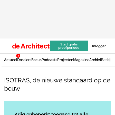
Start gratis
Inloggen
proefperiode
1
Actueel
Dossiers
Focus
Podcasts
Projecten
Magazine
Archief
Bedrijv
ISOTRAS, de nieuwe standaard op de
bouw
Log in
om dit artikel te lezen.
Krijg onbeperkt toegang tot alle