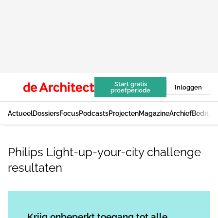
Start gratis
Inloggen
proefperiode
Actueel
Dossiers
Focus
Podcasts
Projecten
Magazine
Archief
Bedrijv
Philips Light-up-your-city challenge
resultaten
Log in
om dit artikel te lezen.
Krijg onbeperkt toegang tot alle