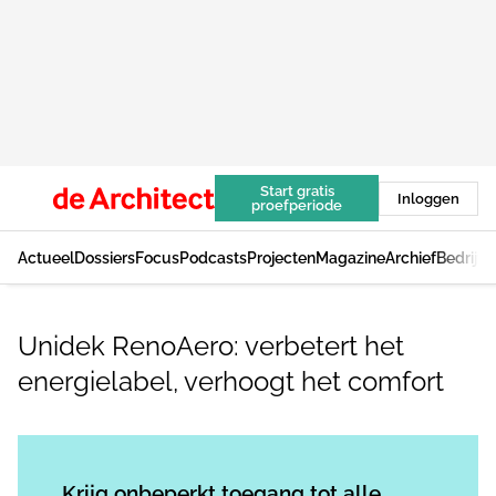
Start gratis
Inloggen
proefperiode
Actueel
Dossiers
Focus
Podcasts
Projecten
Magazine
Archief
Bedrijv
Unidek RenoAero: verbetert het
energielabel, verhoogt het comfort
Log in
om dit artikel te lezen.
Krijg onbeperkt toegang tot alle