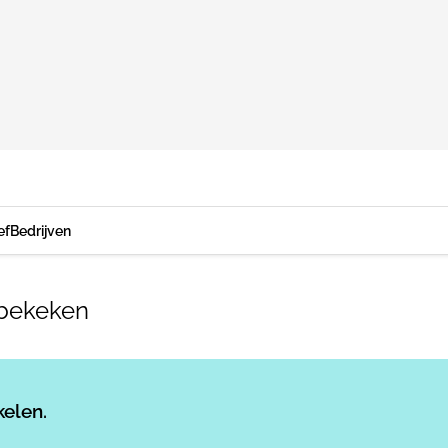
ef
Bedrijven
 bekeken
Log in
om dit artikel te lezen.
kelen.