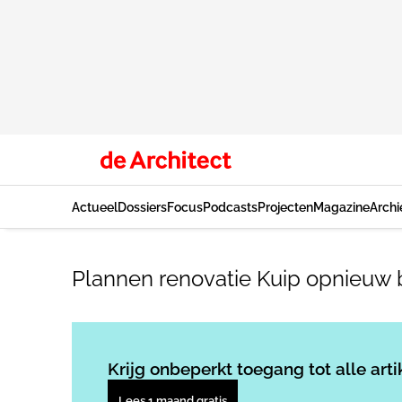
Actueel
Dossiers
Focus
Podcasts
Projecten
Magazine
Archi
Plannen renovatie Kuip opnieuw
Krijg onbeperkt toegang tot alle arti
Lees 1 maand gratis