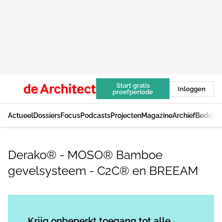
Start gratis
Inloggen
proefperiode
Actueel
Dossiers
Focus
Podcasts
Projecten
Magazine
Archief
Bedrijv
Derako® - MOSO® Bamboe
gevelsysteem - C2C® en BREEAM
Log in
om dit artikel te lezen.
Krijg onbeperkt toegang tot alle