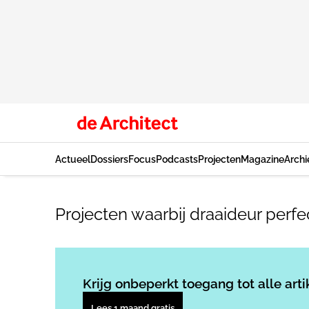
Actueel
Dossiers
Focus
Podcasts
Projecten
Magazine
Archi
Projecten waarbij draaideur perfec
Krijg onbeperkt toegang tot alle arti
Lees 1 maand gratis