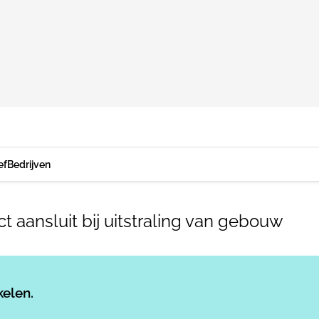
ef
Bedrijven
t aansluit bij uitstraling van gebouw
Log in
om dit artikel te lezen.
kelen.