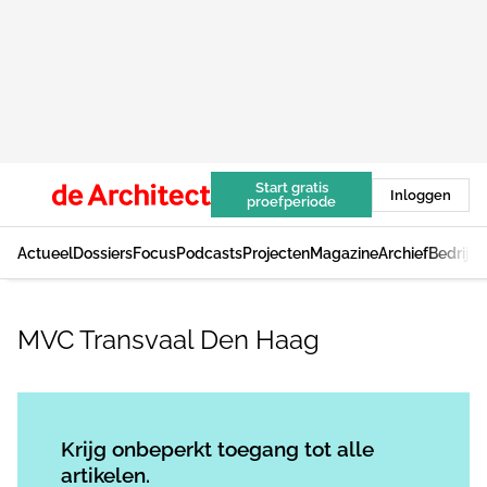
Start gratis
Inloggen
proefperiode
Actueel
Dossiers
Focus
Podcasts
Projecten
Magazine
Archief
Bedrijv
MVC Transvaal Den Haag
Log in
om dit artikel te lezen.
Krijg onbeperkt toegang tot alle
artikelen.