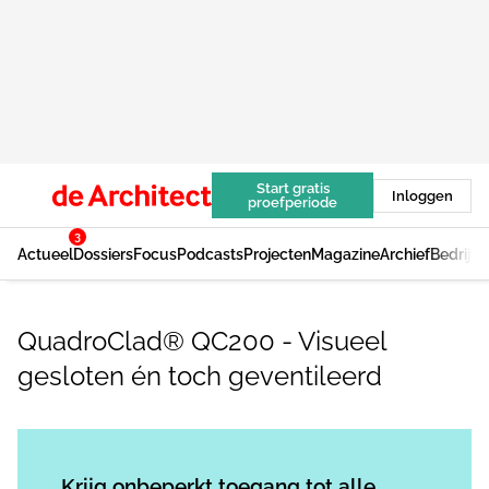
Start gratis
Inloggen
proefperiode
3
Actueel
Dossiers
Focus
Podcasts
Projecten
Magazine
Archief
Bedrijv
QuadroClad® QC200 - Visueel
gesloten én toch geventileerd
Log in
om dit artikel te lezen.
Krijg onbeperkt toegang tot alle