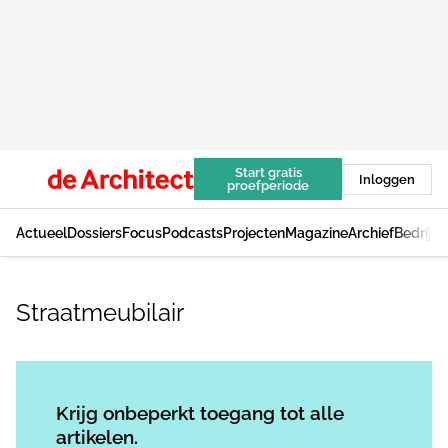
Start gratis
Inloggen
proefperiode
Actueel
Dossiers
Focus
Podcasts
Projecten
Magazine
Archief
Bedrijv
Straatmeubilair
Log in
om dit artikel te lezen.
Krijg onbeperkt toegang tot alle
artikelen.