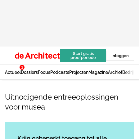
Start gratis
Inloggen
proefperiode
3
Actueel
Dossiers
Focus
Podcasts
Projecten
Magazine
Archief
Bedrijv
Uitnodigende entreeoplossingen
voor musea
Log in
om dit artikel te lezen.
Krijg onbeperkt toegang tot alle