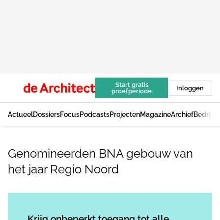
Start gratis
Inloggen
proefperiode
Actueel
Dossiers
Focus
Podcasts
Projecten
Magazine
Archief
Bedrijv
Genomineerden BNA gebouw van
het jaar Regio Noord
Log in
om dit artikel te lezen.
Krijg onbeperkt toegang tot alle