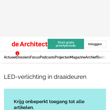
Start gratis
Inloggen
proefperiode
3
Actueel
Dossiers
Focus
Podcasts
Projecten
Magazine
Archief
Bedrijv
LED-verlichting in draaideuren
Log in
om dit artikel te lezen.
Krijg onbeperkt toegang tot alle
artikelen.