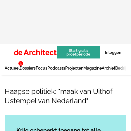
Start gratis
Inloggen
proefperiode
3
Actueel
Dossiers
Focus
Podcasts
Projecten
Magazine
Archief
Bedrijv
Haagse politiek: "maak van Uithof
IJstempel van Nederland"
Log in
om dit artikel te lezen.
Krijg onbeperkt toegang tot alle