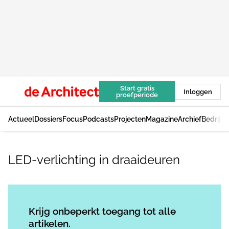
Start gratis
Inloggen
proefperiode
Actueel
Dossiers
Focus
Podcasts
Projecten
Magazine
Archief
Bedrijv
LED-verlichting in draaideuren
Log in
om dit artikel te lezen.
Krijg onbeperkt toegang tot alle
artikelen.