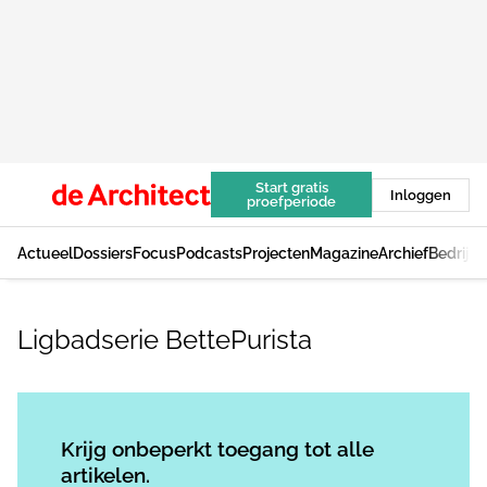
Start gratis
Inloggen
proefperiode
Actueel
Dossiers
Focus
Podcasts
Projecten
Magazine
Archief
Bedrijv
Ligbadserie BettePurista
Log in
om dit artikel te lezen.
Krijg onbeperkt toegang tot alle
artikelen.