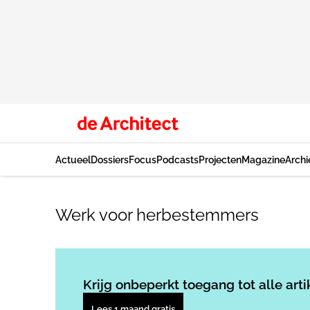
Actueel
Dossiers
Focus
Podcasts
Projecten
Magazine
Archi
Werk voor herbestemmers
Krijg onbeperkt toegang tot alle arti
Lees 1 maand gratis