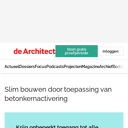
Start gratis
Inloggen
proefperiode
Actueel
Dossiers
Focus
Podcasts
Projecten
Magazine
Archief
Bedrijv
Slim bouwen door toepassing van
betonkernactivering
Log in
om dit artikel te lezen.
Krijg onbeperkt toegang tot alle