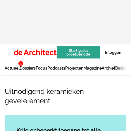
Start gratis
Inloggen
proefperiode
3
Actueel
Dossiers
Focus
Podcasts
Projecten
Magazine
Archief
Bedrijv
Uitnodigend keramieken
gevelelement
Log in
om dit artikel te lezen.
Krijg onbeperkt toegang tot alle