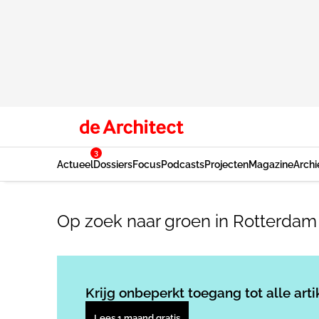
3
Actueel
Dossiers
Focus
Podcasts
Projecten
Magazine
Archi
Op zoek naar groen in Rotterdam
Krijg onbeperkt toegang tot alle arti
Lees 1 maand gratis