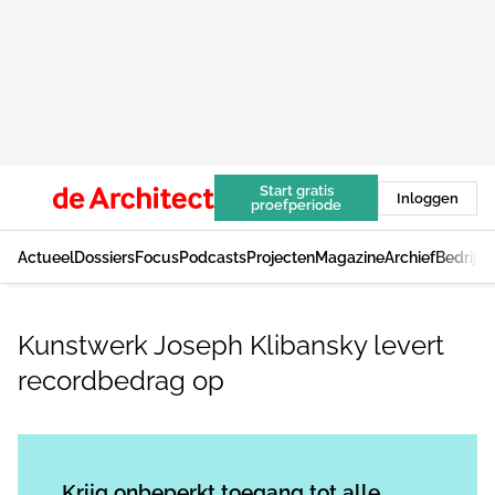
Start gratis
Inloggen
proefperiode
Actueel
Dossiers
Focus
Podcasts
Projecten
Magazine
Archief
Bedrijv
Kunstwerk Joseph Klibansky levert
recordbedrag op
Log in
om dit artikel te lezen.
Krijg onbeperkt toegang tot alle