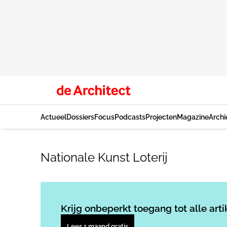
Actueel
Dossiers
Focus
Podcasts
Projecten
Magazine
Archi
Nationale Kunst Loterij
Krijg onbeperkt toegang tot alle arti
Lees 1 maand gratis