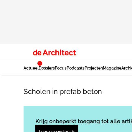
1
Actueel
Dossiers
Focus
Podcasts
Projecten
Magazine
Archi
Scholen in prefab beton
Krijg onbeperkt toegang tot alle arti
Lees 1 maand gratis