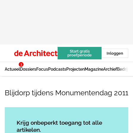
Start gratis
Inloggen
proefperiode
3
Actueel
Dossiers
Focus
Podcasts
Projecten
Magazine
Archief
Bedrijv
Blijdorp tijdens Monumentendag 2011
Log in
om dit artikel te lezen.
Krijg onbeperkt toegang tot alle
artikelen.