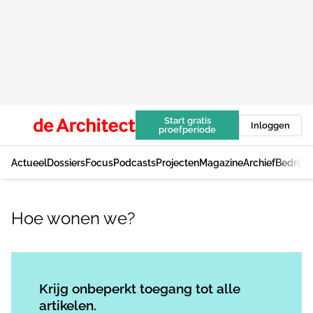
Start gratis
Inloggen
proefperiode
Actueel
Dossiers
Focus
Podcasts
Projecten
Magazine
Archief
Bedrijv
Hoe wonen we?
Log in
om dit artikel te lezen.
Krijg onbeperkt toegang tot alle
artikelen.