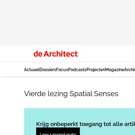
Actueel
Dossiers
Focus
Podcasts
Projecten
Magazine
Archi
Vierde lezing Spatial Senses
Krijg onbeperkt toegang tot alle arti
Lees 1 maand gratis