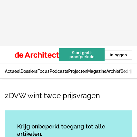
Start gratis
Inloggen
proefperiode
Actueel
Dossiers
Focus
Podcasts
Projecten
Magazine
Archief
Bedrijv
2DVW wint twee prijsvragen
Log in
om dit artikel te lezen.
Krijg onbeperkt toegang tot alle
artikelen.