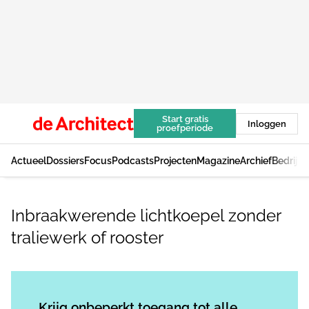
Start gratis
Inloggen
proefperiode
Actueel
Dossiers
Focus
Podcasts
Projecten
Magazine
Archief
Bedrijv
Inbraakwerende lichtkoepel zonder
traliewerk of rooster
Log in
om dit artikel te lezen.
Krijg onbeperkt toegang tot alle