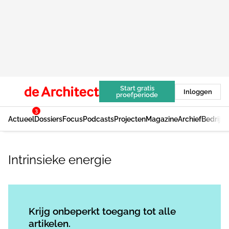
Start gratis
Inloggen
proefperiode
3
Actueel
Dossiers
Focus
Podcasts
Projecten
Magazine
Archief
Bedrijv
Intrinsieke energie
Log in
om dit artikel te lezen.
Krijg onbeperkt toegang tot alle
artikelen.