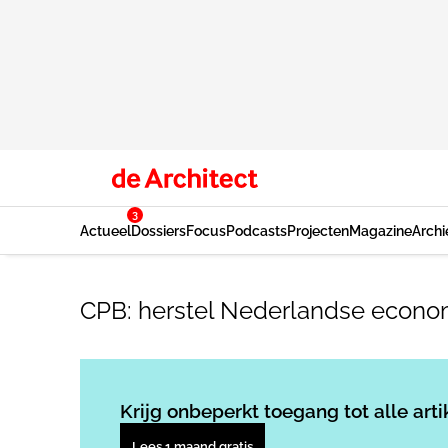
3
Actueel
Dossiers
Focus
Podcasts
Projecten
Magazine
Archi
CPB: herstel Nederlandse econom
Krijg onbeperkt toegang tot alle arti
Lees 1 maand gratis