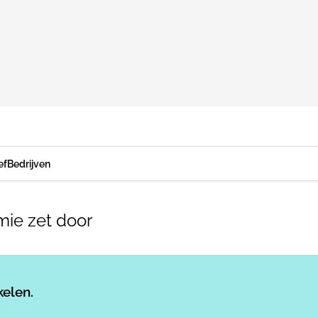
ef
Bedrijven
ie zet door
Log in
om dit artikel te lezen.
kelen.