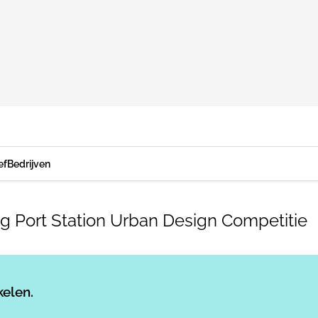
ef
Bedrijven
ng Port Station Urban Design Competitie
Log in
om dit artikel te lezen.
kelen.