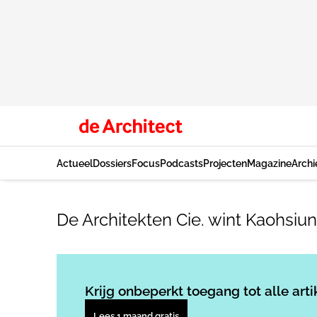
Actueel
Dossiers
Focus
Podcasts
Projecten
Magazine
Archi
De Architekten Cie. wint Kaohsiu
Krijg onbeperkt toegang tot alle arti
Lees 1 maand gratis