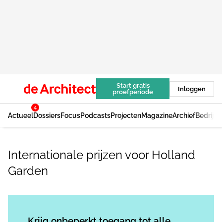
Start gratis
Inloggen
proefperiode
4
Actueel
Dossiers
Focus
Podcasts
Projecten
Magazine
Archief
Bedrijv
Internationale prijzen voor Holland
Garden
Log in
om dit artikel te lezen.
Krijg onbeperkt toegang tot alle