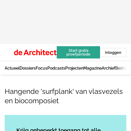
Start gratis
Inloggen
proefperiode
Actueel
Dossiers
Focus
Podcasts
Projecten
Magazine
Archief
Bedrijv
Hangende 'surfplank' van vlasvezels
en biocomposiet
Log in
om dit artikel te lezen.
Krijg onbeperkt toegang tot alle